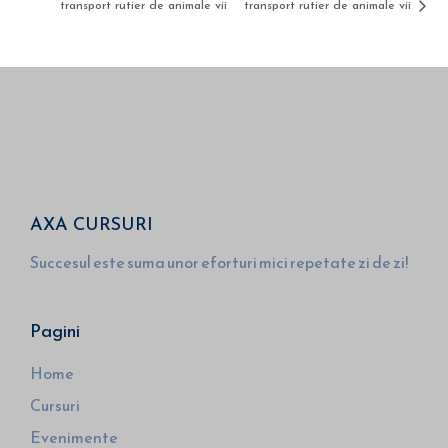
transport rutier de animale vii
transport rutier de animale vii
AXA CURSURI
Succesul este suma unor eforturi mici repetate zi de zi!
Pagini
Home
Cursuri
Evenimente