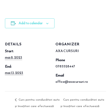
Add to calendar
DETAILS
ORGANIZER
AXA CURSURI
Start:
mai 8, 2023
Phone
0785528447
End:
mai 13, 2023
Email
office@axacursuri.ro
Curs pentru conducători auto
Curs pentru conducători auto
şi însoţitori care efectuează
şi însoţitori care efectuează